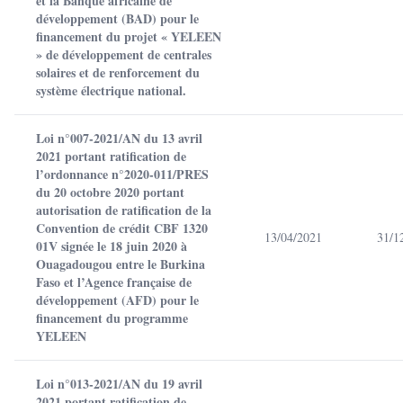
et la Banque africaine de
développement (BAD) pour le
financement du projet « YELEEN
» de développement de centrales
solaires et de renforcement du
système électrique national.
Loi n°007-2021/AN du 13 avril
2021 portant ratification de
l’ordonnance n°2020-011/PRES
du 20 octobre 2020 portant
autorisation de ratification de la
Convention de crédit CBF 1320
13/04/2021
31/1
01V signée le 18 juin 2020 à
Ouagadougou entre le Burkina
Faso et l’Agence française de
développement (AFD) pour le
financement du programme
YELEEN
Loi n°013-2021/AN du 19 avril
2021 portant ratification de