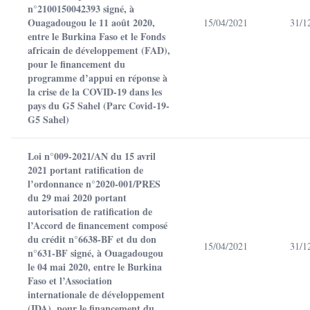
n°2100150042393 signé, à
Ouagadougou le 11 août 2020,
15/04/2021
31/1
entre le Burkina Faso et le Fonds
africain de développement (FAD),
pour le financement du
programme d’appui en réponse à
la crise de la COVID-19 dans les
pays du G5 Sahel (Parc Covid-19-
G5 Sahel)
Loi n°009-2021/AN du 15 avril
2021 portant ratification de
l’ordonnance n°2020-001/PRES
du 29 mai 2020 portant
autorisation de ratification de
l’Accord de financement composé
du crédit n°6638-BF et du don
15/04/2021
31/1
n°631-BF signé, à Ouagadougou
le 04 mai 2020, entre le Burkina
Faso et l’Association
internationale de développement
(IDA), pour le financement du