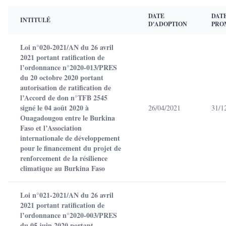
DATE
DAT
INTITULÉ
D'ADOPTION
PRO
Loi n°020-2021/AN du 26 avril
2021 portant ratification de
l’ordonnance n°2020-013/PRES
du 20 octobre 2020 portant
autorisation de ratification de
l’Accord de don n°TFB 2545
signé le 04 août 2020 à
26/04/2021
31/1
Ouagadougou entre le Burkina
Faso et l’Association
internationale de développement
pour le financement du projet de
renforcement de la résilience
climatique au Burkina Faso
Loi n°021-2021/AN du 26 avril
2021 portant ratification de
l’ordonnance n°2020-003/PRES
du 05 juin 2020 portant