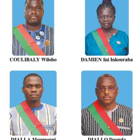
COULIBALY Wiloho
DAMIEN Ini Inkouraba
DIALLA Moumouni
DIALLO Daouda