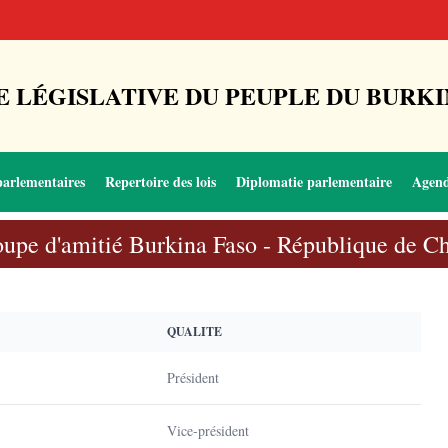
 LÉGISLATIVE DU PEUPLE DU BURKI
parlementaires
Repertoire des lois
Diplomatie parlementaire
Agen
upe d'amitié Burkina Faso - République de C
QUALITE
Président
Vice-président