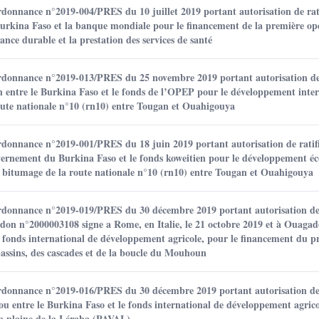
rdonnance n°2019-004/PRES du 10 juillet 2019 portant autorisation de rati
Burkina Faso et la banque mondiale pour le financement de la première op
ance durable et la prestation des services de santé
ordonnance n°2019-013/PRES du 25 novembre 2019 portant autorisation de 
n entre le Burkina Faso et le fonds de l’OPEP pour le développement inter
oute nationale n°10 (rn10) entre Tougan et Ouahigouya
rdonnance n°2019-001/PRES du 18 juin 2019 portant autorisation de ratif
ouvernement du Burkina Faso et le fonds koweitien pour le développement 
 bitumage de la route nationale n°10 (rn10) entre Tougan et Ouahigouya
ordonnance n°2019-019/PRES du 30 décembre 2019 portant autorisation de 
don n°2000003108 signe a Rome, en Italie, le 21 octobre 2019 et à Ouaga
e fonds international de développement agricole, pour le financement du p
-bassins, des cascades et de la boucle du Mouhoun
ordonnance n°2019-016/PRES du 30 décembre 2019 portant autorisation de 
 entre le Burkina Faso et le fonds international de développement agric
la plaine de la Léraba (PAVAL)