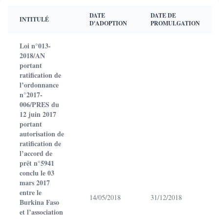
DATE
DATE DE
INTITULÉ
D'ADOPTION
PROMULGATION
Loi n°013-
2018/AN
portant
ratification de
l’ordonnance
n°2017-
006/PRES du
12 juin 2017
portant
autorisation de
ratification de
l’accord de
prêt n°5941
conclu le 03
mars 2017
entre le
14/05/2018
31/12/2018
Burkina Faso
et l’association