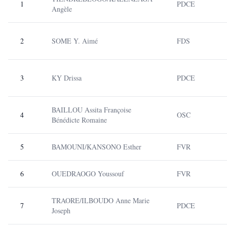
1
PDCE
Angèle
2
SOME Y. Aimé
FDS
3
KY Drissa
PDCE
BAILLOU Assita Françoise
4
OSC
Bénédicte Romaine
5
BAMOUNI/KANSONO Esther
FVR
6
OUEDRAOGO Youssouf
FVR
TRAORE/ILBOUDO Anne Marie
7
PDCE
Joseph