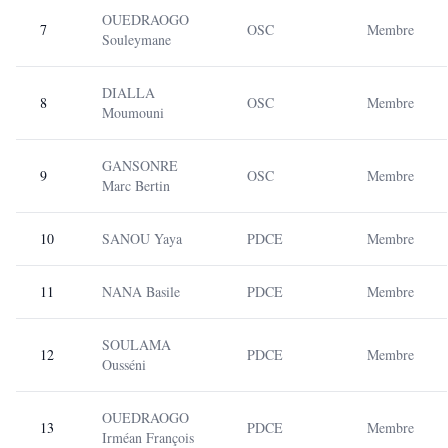
OUEDRAOGO
7
OSC
Membre
Souleymane
DIALLA
8
OSC
Membre
Moumouni
GANSONRE
9
OSC
Membre
Marc Bertin
10
SANOU Yaya
PDCE
Membre
11
NANA Basile
PDCE
Membre
SOULAMA
12
PDCE
Membre
Ousséni
OUEDRAOGO
13
PDCE
Membre
Irméan François