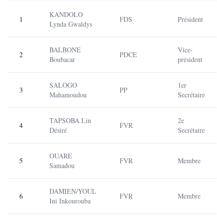
KANDOLO
1
FDS
Président
Lynda Gwaldys
BALBONE
Vice-
2
PDCE
Boubacar
président
SALOGO
1er
3
PP
Mahamoudou
Secrétaire
TAPSOBA Lin
2e
4
FVR
Désiré
Secrétaire
OUARE
5
FVR
Membre
Samadou
DAMIEN/YOUL
6
FVR
Membre
Ini Inkourouba