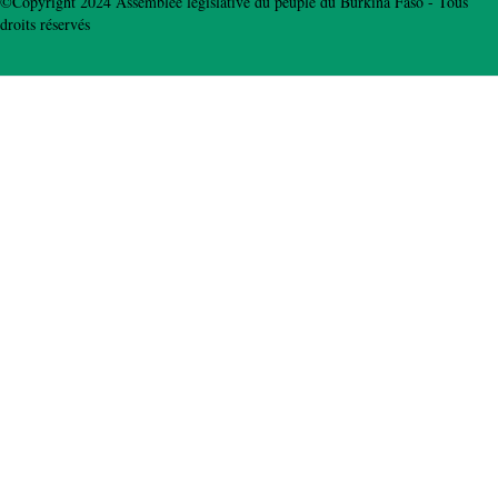
©Copyright 2024 Assemblée législative du peuple du Burkina Faso - Tous
droits réservés