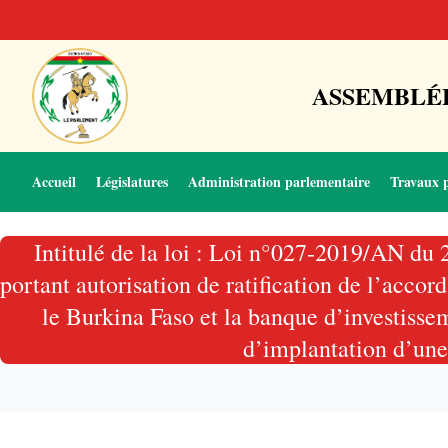
ASSEMBLÉE
Accueil
Législatures
Administration parlementaire
Travaux 
Intitulé de la loi : Loi n°027-2019/AN d
portant autorisation de ratification de l’ac
le Burkina Faso et la banque d’investis
d’implantation d’une