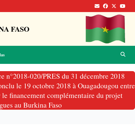
NA FASO
das
nance n°2018-020/PRES du 31 décembre 2018
onclu le 19 octobre 2018 à Ouagadougou entre
 le financement complémentaire du projet
ngues au Burkina Faso