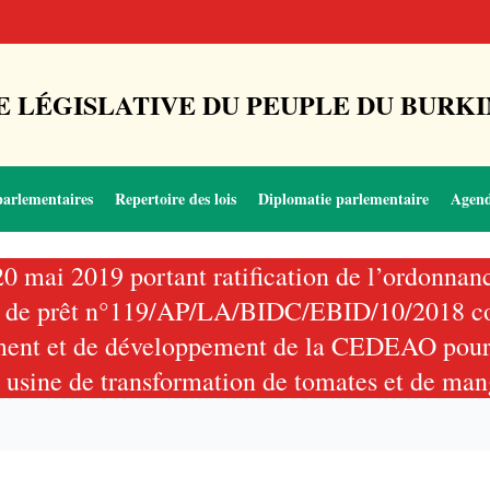
 LÉGISLATIVE DU PEUPLE DU BURKI
parlementaires
Repertoire des lois
Diplomatie parlementaire
Agen
u 20 mai 2019 portant ratification de l’ordon
cord de prêt n°119/AP/LA/BIDC/EBID/10/2018 c
sement et de développement de la CEDEAO pour
 usine de transformation de tomates et de ma