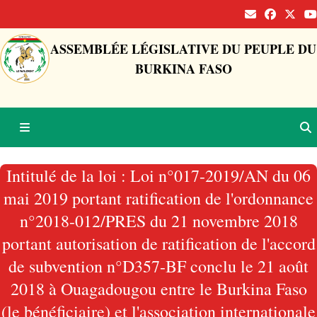
ASSEMBLÉE LÉGISLATIVE DU PEUPLE DU
BURKINA FASO
Intitulé de la loi : Loi n°017-2019/AN du 06
mai 2019 portant ratification de l'ordonnance
n°2018-012/PRES du 21 novembre 2018
portant autorisation de ratification de l'accord
de subvention n°D357-BF conclu le 21 août
2018 à Ouagadougou entre le Burkina Faso
(le bénéficiaire) et l'association internationale