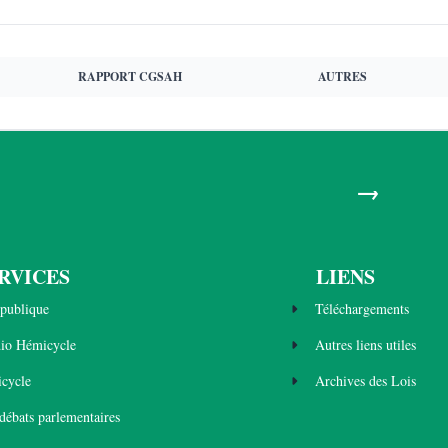
RAPPORT CGSAH
AUTRES
→
RVICES
LIENS
publique
Téléchargements
dio Hémicycle
Autres liens utiles
cycle
Archives des Lois
 débats parlementaires