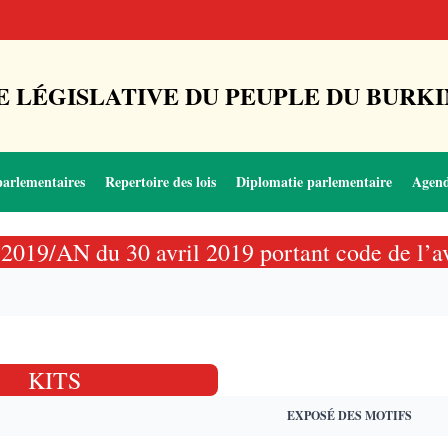
 LÉGISLATIVE DU PEUPLE DU BURKI
parlementaires
Repertoire des lois
Diplomatie parlementaire
Agen
13-2019/AN du 30 avril 2019 portant code de l’a
KITS
EXPOSÉ DES MOTIFS