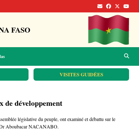
NA FASO
das
VISITES GUIDÉES
ux de développement
blée législative du peuple, ont examiné et débattu sur le
omie, Dr Aboubacar NACANABO.