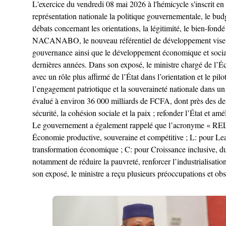
L'exercice du vendredi 08 mai 2026 à l'hémicycle s'inscrit en
représentation nationale la politique gouvernementale, le bu
débats concernant les orientations, la légitimité, le bien-fon
NACANABO, le nouveau référentiel de développement vise à im
gouvernance ainsi que le développement économique et socia
dernières années. Dans son exposé, le ministre chargé de l
avec un rôle plus affirmé de l’État dans l’orientation et le 
l’engagement patriotique et la souveraineté nationale dans un
évalué à environ 36 000 milliards de FCFA, dont près des deux 
sécurité, la cohésion sociale et la paix ; refonder l’État et a
Le gouvernement a également rappelé que l’acronyme « RELANC
Économie productive, souveraine et compétitive ; L: pour Lead
transformation économique ; C: pour Croissance inclusive, dura
notamment de réduire la pauvreté, renforcer l’industrialisation
son exposé, le ministre a reçu plusieurs préoccupations et 