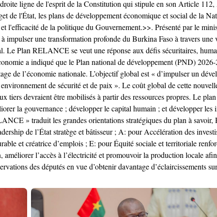
 droite ligne de l'esprit de la Constitution qui stipule en son Article 1
dget de l'État, les plans de développement économique et social de la N
dé et l'efficacité de la politique du Gouvernement.>>. Présenté par le m
pulser une transformation profonde du Burkina Faso à travers une visi
l. Le Plan RELANCE se veut une réponse aux défis sécuritaires, humani
’Économie a indiqué que le Plan national de développement (PND) 2026
pilotage de l’économie nationale. L’objectif global est « d’impulser un 
 environnement de sécurité et de paix ». Le coût global de cette nouvel
tiers devraient être mobilisés à partir des ressources propres. Le plan e
méliorer la gouvernance ; développer le capital humain ; et développer le
E » traduit les grandes orientations stratégiques du plan à savoir, R
ership de l’État stratège et bâtisseur ; A: pour Accélération des investi
ble et créatrice d’emplois ; E: pour Équité sociale et territoriale renf
, améliorer l’accès à l’électricité et promouvoir la production locale af
observations des députés en vue d’obtenir davantage d’éclaircissements