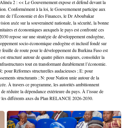
12, Alinéa 2 : << Le Gouvernement expose et défend devant la
ation. Conformément à la loi, le Gouvernement participe aux
inistre de l’Économie et des Finances, le Dr Aboubakar
on axée sur la souveraineté nationale, la sécurité, la bonne
taires et économiques auxquels le pays est confronté ces
-2030 repose sur une stratégie de développement endogène,
développement socio-économique endogène et inclusif fondé sur
le feuille de route pour le développement du Burkina Faso est
st structuré autour de quatre piliers majeurs, consolider la
s infrastructures tout en transformant durablement l’économie.
: pour Réformes structurelles audacieuses ; E: pour
ssements structurants ; N: pour Nation unie autour de la
orcée. À travers ce programme, les autorités ambitionnent
in de réduire la dépendance extérieure du pays. À l’issue de
 sur les différents axes du Plan RELANCE 2026-2030.