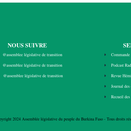
NOUS SUIVRE
SE
@assemblee législative de transition
Commande 
@assemblee législative de transition
Podcast Ra
@assemblee législative de transition
Revue Hémi
Journal des
Recueil des
yright 2024 Assemblée législative du peuple du Burkina Faso - Tous droits rés