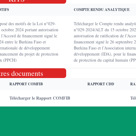
OTIFS
COMPTE RENDU ANALYTIQUE
xposé des motifs de la Loi n°029-
Télécharger le Compte rendu analyti
octobre 2024 portant autorisation
n°029-2024/ALT du 15 octobre 202
e l’Accord de financement signé le
autorisation de ratification de l’Acc
4 entre le Burkina Faso et
financement signé le 26 septembre 2
ternationale de développement
Burkina Faso et l’Association intern
inancement du projet de protection
développement (IDA), pour le finan
in (PPCH)
de protection du capital humain (P
tres documents
RAPPORT COMFIB
RAPPORT CDD
RA
Télécharger le Rapport COMFIB
Té