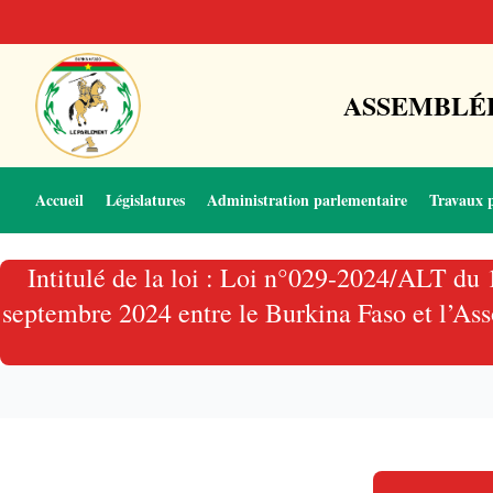
ASSEMBLÉE
Accueil
Législatures
Administration parlementaire
Travaux 
Intitulé de la loi : Loi n°029-2024/ALT du 
septembre 2024 entre le Burkina Faso et l’Ass