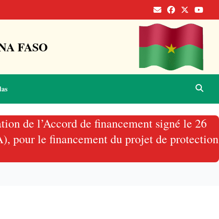
NA FASO
das
ation de l’Accord de financement signé le 26
), pour le financement du projet de protection