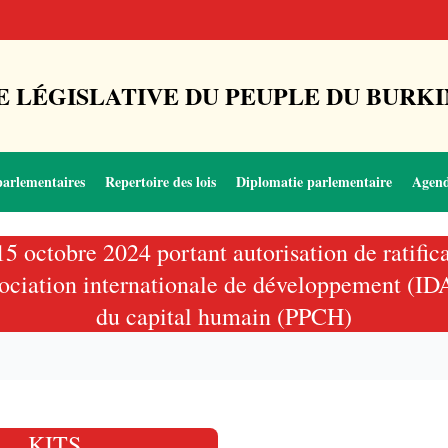
 LÉGISLATIVE DU PEUPLE DU BURKI
parlementaires
Repertoire des lois
Diplomatie parlementaire
Agen
15 octobre 2024 portant autorisation de ratific
ociation internationale de développement (IDA
du capital humain (PPCH)
KITS