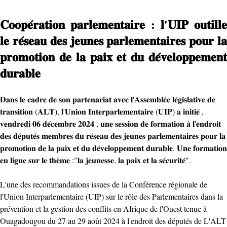
𝐂𝐨𝐨𝐩𝐞́𝐫𝐚𝐭𝐢𝐨𝐧 𝐩𝐚𝐫𝐥𝐞𝐦𝐞𝐧𝐭𝐚𝐢𝐫𝐞 : 𝐥'𝐔𝐈𝐏 𝐨𝐮𝐭𝐢𝐥𝐥𝐞
𝐥𝐞 𝐫𝐞́𝐬𝐞𝐚𝐮 𝐝𝐞𝐬 𝐣𝐞𝐮𝐧𝐞𝐬 𝐩𝐚𝐫𝐥𝐞𝐦𝐞𝐧𝐭𝐚𝐢𝐫𝐞𝐬 𝐩𝐨𝐮𝐫 𝐥𝐚
𝐩𝐫𝐨𝐦𝐨𝐭𝐢𝐨𝐧 𝐝𝐞 𝐥𝐚 𝐩𝐚𝐢𝐱 𝐞𝐭 𝐝𝐮 𝐝𝐞́𝐯𝐞𝐥𝐨𝐩𝐩𝐞𝐦𝐞𝐧𝐭
𝐝𝐮𝐫𝐚𝐛𝐥𝐞
𝐃𝐚𝐧𝐬 𝐥𝐞 𝐜𝐚𝐝𝐫𝐞 𝐝𝐞 𝐬𝐨𝐧 𝐩𝐚𝐫𝐭𝐞𝐧𝐚𝐫𝐢𝐚𝐭 𝐚𝐯𝐞𝐜 𝐥'𝐀𝐬𝐬𝐞𝐦𝐛𝐥𝐞́𝐞 𝐥𝐞́𝐠𝐢𝐬𝐥𝐚𝐭𝐢𝐯𝐞 𝐝𝐞
𝐭𝐫𝐚𝐧𝐬𝐢𝐭𝐢𝐨𝐧 (𝐀𝐋𝐓), 𝐥'𝐔𝐧𝐢𝐨𝐧 𝐈𝐧𝐭𝐞𝐫𝐩𝐚𝐫𝐥𝐞𝐦𝐞𝐧𝐭𝐚𝐢𝐫𝐞 (𝐔𝐈𝐏) 𝐚 𝐢𝐧𝐢𝐭𝐢𝐞́ ,
𝐯𝐞𝐧𝐝𝐫𝐞𝐝𝐢 𝟎𝟔 𝐝𝐞́𝐜𝐞𝐦𝐛𝐫𝐞 𝟐𝟎𝟐𝟒 , 𝐮𝐧𝐞 𝐬𝐞𝐬𝐬𝐢𝐨𝐧 𝐝𝐞 𝐟𝐨𝐫𝐦𝐚𝐭𝐢𝐨𝐧 𝐚̀ 𝐥'𝐞𝐧𝐝𝐫𝐨𝐢𝐭
𝐝𝐞𝐬 𝐝𝐞́𝐩𝐮𝐭𝐞́𝐬 𝐦𝐞𝐦𝐛𝐫𝐞𝐬 𝐝𝐮 𝐫𝐞́𝐬𝐞𝐚𝐮 𝐝𝐞𝐬 𝐣𝐞𝐮𝐧𝐞𝐬 𝐩𝐚𝐫𝐥𝐞𝐦𝐞𝐧𝐭𝐚𝐢𝐫𝐞𝐬 𝐩𝐨𝐮𝐫 𝐥𝐚
𝐩𝐫𝐨𝐦𝐨𝐭𝐢𝐨𝐧 𝐝𝐞 𝐥𝐚 𝐩𝐚𝐢𝐱 𝐞𝐭 𝐝𝐮 𝐝𝐞́𝐯𝐞𝐥𝐨𝐩𝐩𝐞𝐦𝐞𝐧𝐭 𝐝𝐮𝐫𝐚𝐛𝐥𝐞. 𝐔𝐧𝐞 𝐟𝐨𝐫𝐦𝐚𝐭𝐢𝐨𝐧
𝐞𝐧 𝐥𝐢𝐠𝐧𝐞 𝐬𝐮𝐫 𝐥𝐞 𝐭𝐡𝐞̀𝐦𝐞 :"𝐥𝐚 𝐣𝐞𝐮𝐧𝐞𝐬𝐬𝐞, 𝐥𝐚 𝐩𝐚𝐢𝐱 𝐞𝐭 𝐥𝐚 𝐬𝐞́𝐜𝐮𝐫𝐢𝐭𝐞́".
L'une des recommandations issues de la Conférence régionale de
l'Union Interparlementaire (UIP) sur le rôle des Parlementaires dans la
prévention et la gestion des conflits en Afrique de l'Ouest tenue à
Ouagadougou du 27 au 29 août 2024 à l'endroit des députés de L'ALT