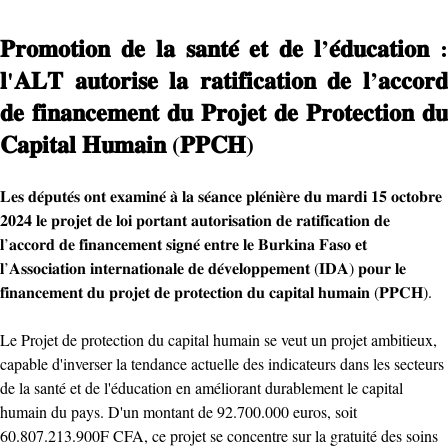
𝐏𝐫𝐨𝐦𝐨𝐭𝐢𝐨𝐧 𝐝𝐞 𝐥𝐚 𝐬𝐚𝐧𝐭𝐞́ 𝐞𝐭 𝐝𝐞 𝐥’𝐞́𝐝𝐮𝐜𝐚𝐭𝐢𝐨𝐧 :
𝐥'𝐀𝐋𝐓 𝐚𝐮𝐭𝐨𝐫𝐢𝐬𝐞 𝐥𝐚 𝐫𝐚𝐭𝐢𝐟𝐢𝐜𝐚𝐭𝐢𝐨𝐧 𝐝𝐞 𝐥’𝐚𝐜𝐜𝐨𝐫𝐝
𝐝𝐞 𝐟𝐢𝐧𝐚𝐧𝐜𝐞𝐦𝐞𝐧𝐭 𝐝𝐮 𝐏𝐫𝐨𝐣𝐞𝐭 𝐝𝐞 𝐏𝐫𝐨𝐭𝐞𝐜𝐭𝐢𝐨𝐧 𝐝𝐮
𝐂𝐚𝐩𝐢𝐭𝐚𝐥 𝐇𝐮𝐦𝐚𝐢𝐧 (𝐏𝐏𝐂𝐇)
𝐋𝐞𝐬 𝐝𝐞́𝐩𝐮𝐭𝐞́𝐬 𝐨𝐧𝐭 𝐞𝐱𝐚𝐦𝐢𝐧𝐞́ 𝐚̀ 𝐥𝐚 𝐬𝐞́𝐚𝐧𝐜𝐞 𝐩𝐥𝐞́𝐧𝐢𝐞̀𝐫𝐞 𝐝𝐮 𝐦𝐚𝐫𝐝𝐢 𝟏𝟓 𝐨𝐜𝐭𝐨𝐛𝐫𝐞
𝟐𝟎𝟐𝟒 𝐥𝐞 𝐩𝐫𝐨𝐣𝐞𝐭 𝐝𝐞 𝐥𝐨𝐢 𝐩𝐨𝐫𝐭𝐚𝐧𝐭 𝐚𝐮𝐭𝐨𝐫𝐢𝐬𝐚𝐭𝐢𝐨𝐧 𝐝𝐞 𝐫𝐚𝐭𝐢𝐟𝐢𝐜𝐚𝐭𝐢𝐨𝐧 𝐝𝐞
𝐥’𝐚𝐜𝐜𝐨𝐫𝐝 𝐝𝐞 𝐟𝐢𝐧𝐚𝐧𝐜𝐞𝐦𝐞𝐧𝐭 𝐬𝐢𝐠𝐧𝐞́ 𝐞𝐧𝐭𝐫𝐞 𝐥𝐞 𝐁𝐮𝐫𝐤𝐢𝐧𝐚 𝐅𝐚𝐬𝐨 𝐞𝐭
𝐥’𝐀𝐬𝐬𝐨𝐜𝐢𝐚𝐭𝐢𝐨𝐧 𝐢𝐧𝐭𝐞𝐫𝐧𝐚𝐭𝐢𝐨𝐧𝐚𝐥𝐞 𝐝𝐞 𝐝𝐞́𝐯𝐞𝐥𝐨𝐩𝐩𝐞𝐦𝐞𝐧𝐭 (𝐈𝐃𝐀) 𝐩𝐨𝐮𝐫 𝐥𝐞
𝐟𝐢𝐧𝐚𝐧𝐜𝐞𝐦𝐞𝐧𝐭 𝐝𝐮 𝐩𝐫𝐨𝐣𝐞𝐭 𝐝𝐞 𝐩𝐫𝐨𝐭𝐞𝐜𝐭𝐢𝐨𝐧 𝐝𝐮 𝐜𝐚𝐩𝐢𝐭𝐚𝐥 𝐡𝐮𝐦𝐚𝐢𝐧 (𝐏𝐏𝐂𝐇).
Le Projet de protection du capital humain se veut un projet ambitieux,
capable d'inverser la tendance actuelle des indicateurs dans les secteurs
de la santé et de l'éducation en améliorant durablement le capital
humain du pays. D'un montant de 92.700.000 euros, soit
60.807.213.900F CFA, ce projet se concentre sur la gratuité des soins