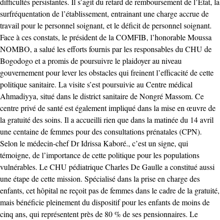
difficultés persistantes. Il s’agit du retard de remboursement de l’État, la
surfréquentation de l’établissement, entrainant une charge accrue de
travail pour le personnel soignant, et le déficit de personnel soignant.
Face à ces constats, le président de la COMFIB, l’honorable Moussa
NOMBO, a salué les efforts fournis par les responsables du CHU de
Bogodogo et a promis de poursuivre le plaidoyer au niveau
gouvernement pour lever les obstacles qui freinent l’efficacité de cette
politique sanitaire. La visite s’est poursuivie au Centre médical
Ahmadiyya, situé dans le district sanitaire de Nongré Massom. Ce
centre privé de santé est également impliqué dans la mise en œuvre de
la gratuité des soins. Il a accueilli rien que dans la matinée du 14 avril
une centaine de femmes pour des consultations prénatales (CPN).
Selon le médecin-chef Dr Idrissa Kaboré., c’est un signe, qui
témoigne, de l’importance de cette politique pour les populations
vulnérables. Le CHU pédiatrique Charles De Gaulle a constitué aussi
une étape de cette mission. Spécialisé dans la prise en charge des
enfants, cet hôpital ne reçoit pas de femmes dans le cadre de la gratuité,
mais bénéficie pleinement du dispositif pour les enfants de moins de
cinq ans, qui représentent près de 80 % de ses pensionnaires. Le