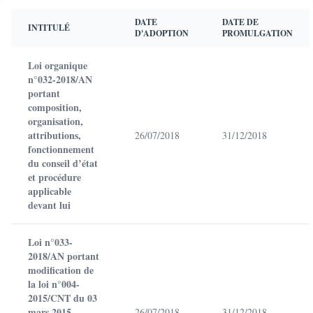
DATE
DATE DE
INTITULÉ
D'ADOPTION
PROMULGATION
Loi organique
n°032-2018/AN
portant
composition,
organisation,
attributions,
26/07/2018
31/12/2018
fonctionnement
du conseil d’état
et procédure
applicable
devant lui
Loi n°033-
2018/AN portant
modification de
la loi n°004-
2015/CNT du 03
mars 2015
26/07/2018
31/12/2018